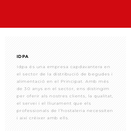
IDPA
Idpa és una empresa capdavantera en
el sector de la distribució de begudes i
alimentació en el Principat. Amb més
de 30 anys en el sector, ens distingim
per oferir als nostres clients, la qualitat,
el servei i el lliurament que els
professionals de l’hostaleria necessiten
i així créixer amb ells.