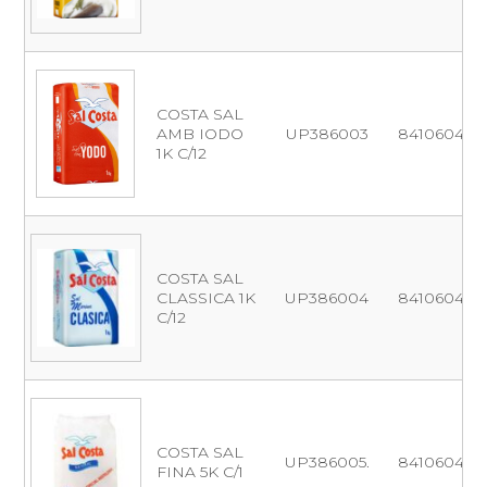
COSTA SAL
AMB IODO
UP386003
8410604102
1K C/12
COSTA SAL
CLASSICA 1K
UP386004
8410604102
C/12
COSTA SAL
UP386005.
8410604112
FINA 5K C/1