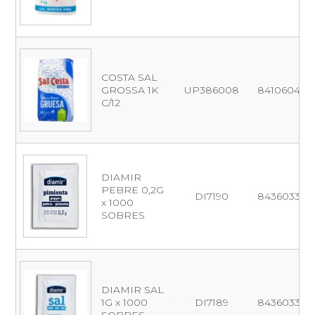
COSTA SAL
GROSSA 1K
UP386008
841060400
C/12
DIAMIR
PEBRE 0,2G
DI7190
843603387
x 1000
SOBRES
DIAMIR SAL
1G x 1000
DI7189
843603387