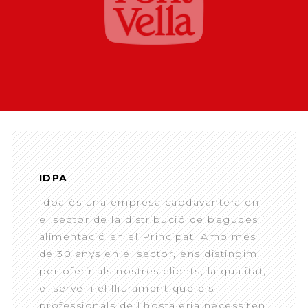
IDPA
Idpa és una empresa capdavantera en
el sector de la distribució de begudes i
alimentació en el Principat. Amb més
de 30 anys en el sector, ens distingim
per oferir als nostres clients, la qualitat,
el servei i el lliurament que els
professionals de l’hostaleria necessiten