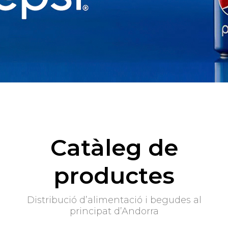
Heineken
en exclusiva
a Andorra
Catàleg de
productes
Distribució d’alimentació i begudes al
principat d’Andorra