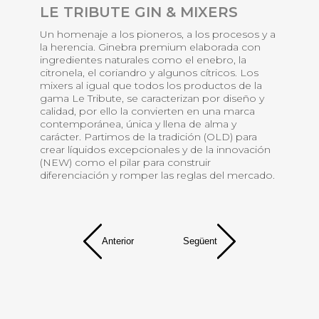
LE TRIBUTE GIN & MIXERS
,
C
Un homenaje a los pioneros, a los procesos y a
e
la herencia. Ginebra premium elaborada con
mo
e
ingredientes naturales como el enebro, la
ed
citronela, el coriandro y algunos cítricos. Los
ar
mixers al igual que todos los productos de la
ca
gama Le Tribute, se caracterizan por diseño y
calidad, por ello la convierten en una marca
contemporánea, única y llena de alma y
carácter. Partimos de la tradición (OLD) para
crear líquidos excepcionales y de la innovación
(NEW) como el pilar para construir
diferenciación y romper las reglas del mercado.
Anterior
Següent