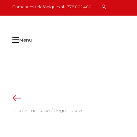
Skip
Comandes telefòniques al +376 802 400
to
content
Menu
Inici
/
Alimentació
/ Llegums secs