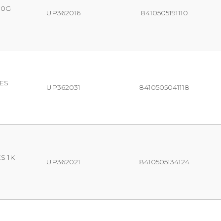
00G
UP362016
8410505191110
ES
UP362031
8410505041118
S 1K
UP362021
8410505134124