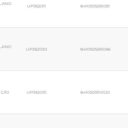
LLANO
UP362011
8410505261059
LLANO
UP362030
8410505261066
C/10
UP362015
8410505190120