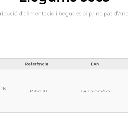
ribució d’alimentació i begudes al principat d’An
Referència
EAN
Referència
EAN
 1K
UP362010
8410505252125