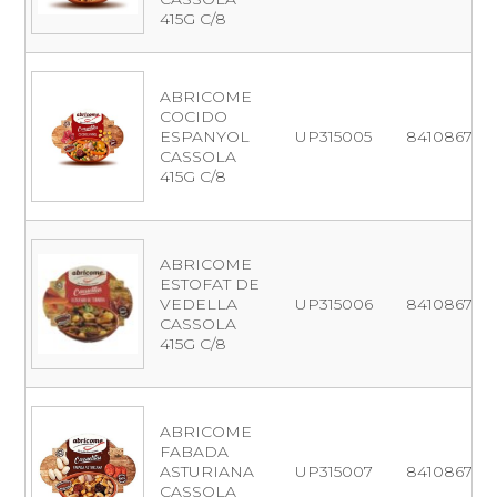
415G C/8
ABRICOME
COCIDO
ESPANYOL
UP315005
841086706
CASSOLA
415G C/8
ABRICOME
ESTOFAT DE
VEDELLA
UP315006
841086704
CASSOLA
415G C/8
ABRICOME
FABADA
ASTURIANA
UP315007
841086704
CASSOLA