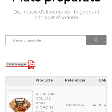
Distribució d’alimentació i begudes al
principat d’Andorra
Producte
Referència
EAN
Producte
Referència
EAN
ABRICOME
CALLOS
AMB
UP315004
841086704
CIGRONS
CASSOLA