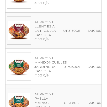
415G C/8
ABRICOME
LLENTIES A
LA RIOJANA
UP315008
841086706
CASSOLA
415G C/8
ABRICOME
MANDONGUILLES
JARDINERA
UP315009
841086704
CASSOLA
415G C/8
ABRICOME
PAELLA
MARISC
UP315012
841086700