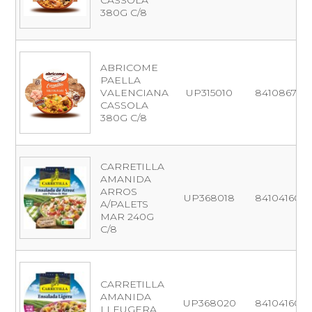
CASSOLA
380G C/8
ABRICOME
PAELLA
VALENCIANA
UP315010
841086700
CASSOLA
380G C/8
CARRETILLA
AMANIDA
ARROS
UP368018
8410416001
A/PALETS
MAR 240G
C/8
CARRETILLA
AMANIDA
UP368020
841041600
LLEUGERA