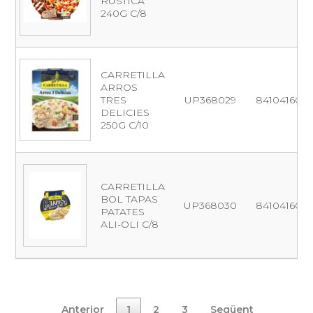
RUSTICA
240G C/8
CARRETILLA
ARROS
TRES
UP368029
841041600
DELICIES
250G C/10
CARRETILLA
BOL TAPAS
UP368030
8410416012
PATATES
ALI-OLI C/8
Anterior
1
2
3
Següent