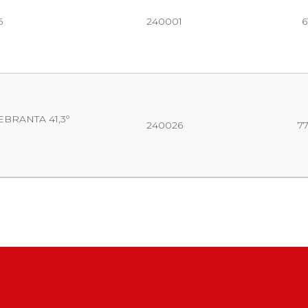
6
240001
6
BRANTA 41,3º
240026
7