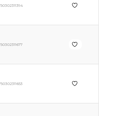
750302311394
750302311677
750302311653