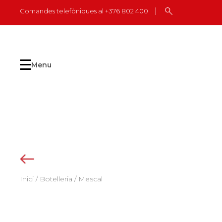
Skip
Comandes telefòniques al +376 802 400
to
content
Menu
Inici
/
Botelleria
/ Mescal