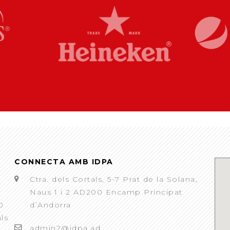
CONNECTA AMB IDPA
Ctra. dels Cortals, 5-7 Prat de la Solana,
Naus 1 i 2 AD200 Encamp Principat
0
d’Andorra
als
admin2@idpa.ad