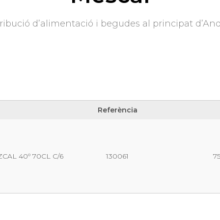
ribució d’alimentació i begudes al principat d’An
Referència
Referència
CAL 40º 70CL C/6
130061
7