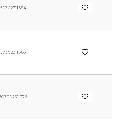
750302311684
750302311660
503002311776