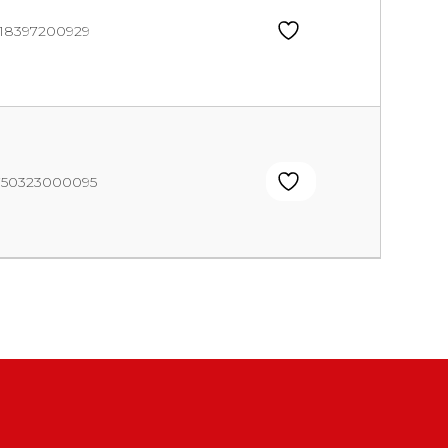
18397200929
750323000095