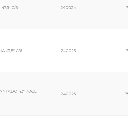
7,5º C/6
240024
 47,5º C/6
240023
NTADO 43º 70CL
240025
7