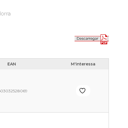
dorra
EAN
M'interessa
EAN
M'interessa
503032528069