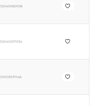
312040060108
312040017034
010103937146