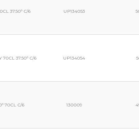
L 37.50º C/6
UP134053
5
0CL 37.50º C/6
UP134054
5
º 70CL C/6
130009
4