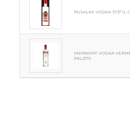
RUSALKA VODKA 37.5º 1L C
SMIRNOFF VODKA VERMELL
PAL/270