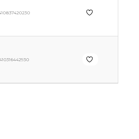
410837420230
410316442930