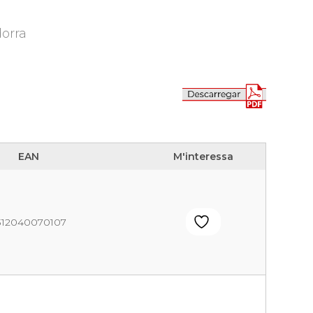
dorra
EAN
M'interessa
EAN
M'interessa
312040070107