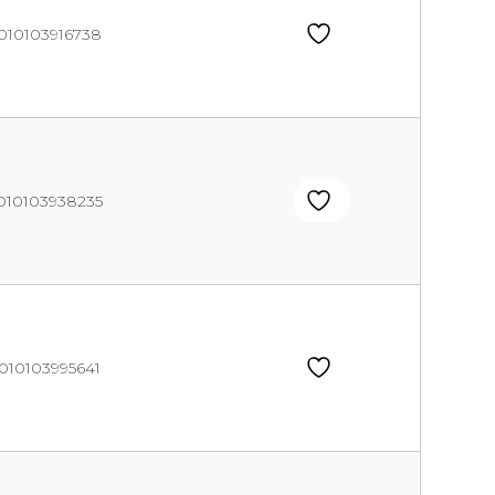
010103916738
010103938235
010103995641