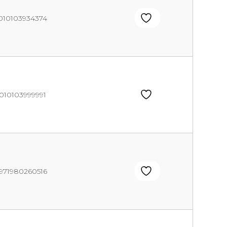
010103934374
010103999991
971980260516