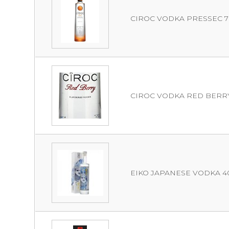
CIROC VODKA PRESSEC 70C
CIROC VODKA RED BERRY 7
EIKO JAPANESE VODKA 40