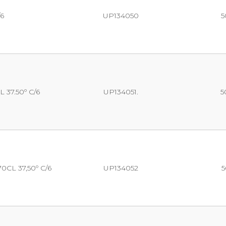
6
UP134050
5
37.50º C/6
UP134051.
5
CL 37,50º C/6
UP134052
5