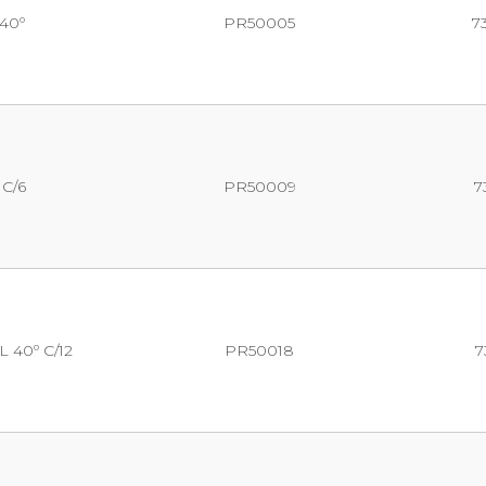
40º
PR50005
7
 C/6
PR50009
7
40º C/12
PR50018
7