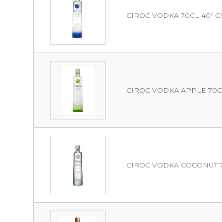
CIROC VODKA 70CL 40º C/
CIROC VODKA APPLE 70CL 
CIROC VODKA COCONUT 70