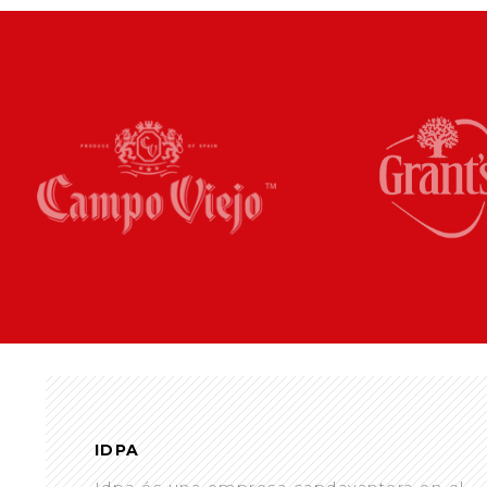
IDPA
Idpa és una empresa capdavantera en el