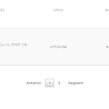
/12
121102
8
 1L 37.50º C/6
UP134058
8
Anterior
1
2
Següent