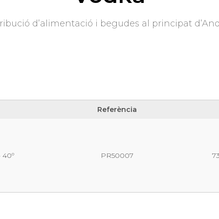
ribució d’alimentació i begudes al principat d’An
Referència
Referència
 40º
PR50007
7