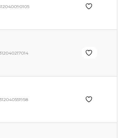
312040090105
312040217014
312040551958