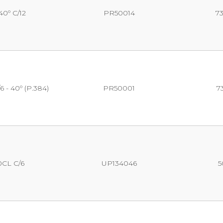
0º C/12
PR50014
7
- 40º (P.384)
PR50001
7
0CL C/6
UP134046
5