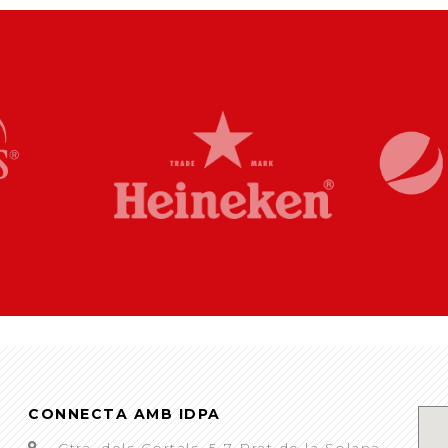
CONNECTA AMB IDPA
Ctra. dels Cortals, 5-7 Prat de la Solana,