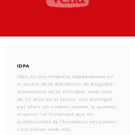
IDPA
Idpa és una empresa capdavantera en
el sector de la distribució de begudes i
alimentació en el Principat. Amb més
de 30 anys en el sector, ens distingim
per oferir als nostres clients, la qualitat,
el servei i el lliurament que els
professionals de l’hostaleria necessiten
i així créixer amb ells.