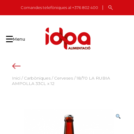
Skip
Comandes telefòniques al +376 802 400
to
content
Menu
Inici
/
Carbòniques
/
Cerveses
/ 18/70 LA RUBIA
AMPOLLA 33CL x 12