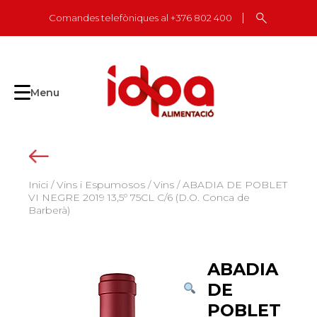
Skip
Comandes telefòniques al +376 802 400
to
content
Menu
Inici
/
Vins i Espumosos
/
Vins
/ ABADIA DE POBLET
VI NEGRE 2019 13,5º 75CL C/6 (D.O. Conca de
Barberà)
ABADIA
DE
POBLET