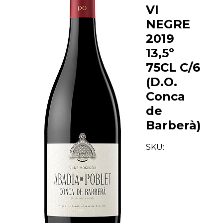
VI
NEGRE
2019
13,5º
75CL C/6
(D.O.
Conca
de
Barberà)
SKU: