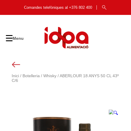
Skip
to
Comandes telefòniques al +376 802 400
content
Menu
Inici
/
Botelleria
/
Whisky
/ ABERLOUR 18 ANYS 50 CL 43º
C/6