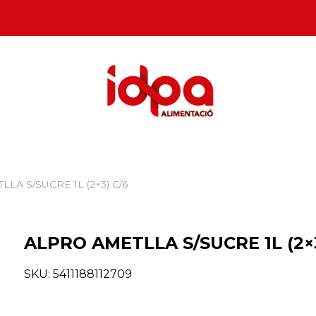
LA S/SUCRE 1L (2×3) C/6
ALPRO AMETLLA S/SUCRE 1L (2×3
SKU:
5411188112709