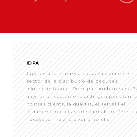
IDPA
Idpa és una empresa capdavantera en el
sector de la distribució de begudes i
alimentació en el Principat. Amb més de 3
anys en el sector, ens distingim per oferir 
nostres clients, la qualitat, el servei i el
lliurament que els professionals de l’hostal
necessiten i així créixer amb ells.