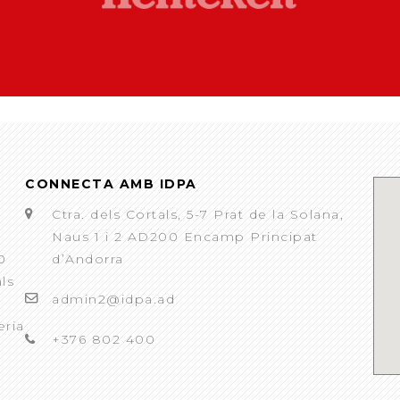
CONNECTA AMB IDPA
Ctra. dels Cortals, 5-7 Prat de la Solana,
Naus 1 i 2 AD200 Encamp Principat
0
d’Andorra
als
admin2@idpa.ad
eria
+376 802 400