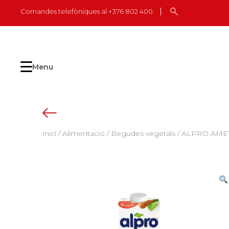
Skip
Comandes telefòniques al +376 802 400
to
content
Menu
Inici
/
Alimentació
/
Begudes vegetals
/ ALPRO AMETL