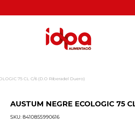
OGIC 75 CL C/6 (D.O Riberadel Duero)
AUSTUM NEGRE ECOLOGIC 75 CL 
SKU:
8410855990616