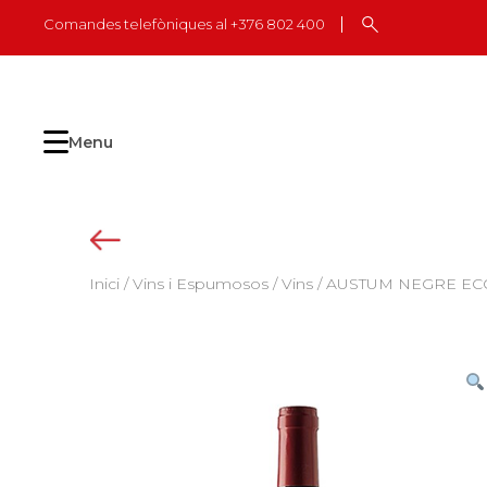
Skip
Comandes telefòniques al +376 802 400
to
content
Menu
Inici
/
Vins i Espumosos
/
Vins
/ AUSTUM NEGRE ECOL