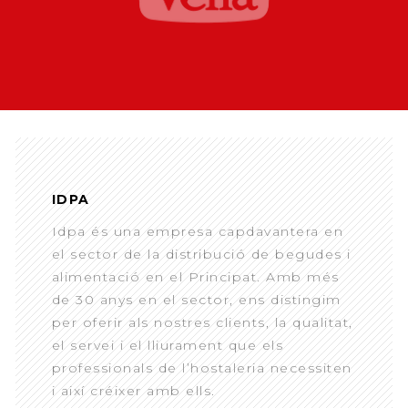
IDPA
Idpa és una empresa capdavantera en
el sector de la distribució de begudes i
alimentació en el Principat. Amb més
de 30 anys en el sector, ens distingim
per oferir als nostres clients, la qualitat,
el servei i el lliurament que els
professionals de l’hostaleria necessiten
i així créixer amb ells.