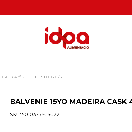
CASK 43º 70CL + ESTOIG C/6
BALVENIE 15YO MADEIRA CASK 4
SKU:
5010327505022