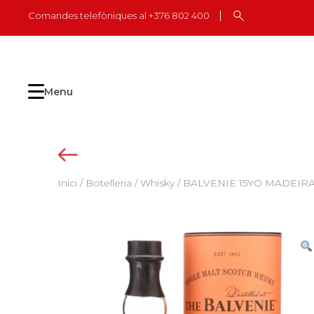
Skip
Comandes telefòniques al +376 802 400
to
content
Menu
Inici
/
Botelleria
/
Whisky
/ BALVENIE 15YO MADEIRA 