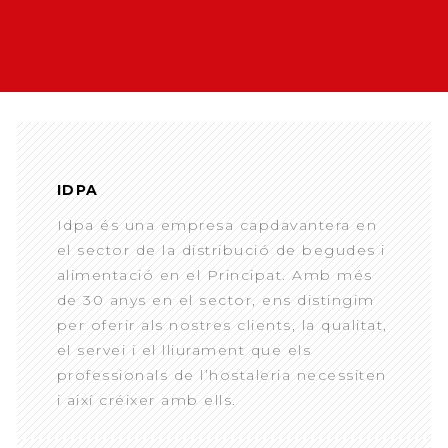
IDPA
Idpa és una empresa capdavantera en
el sector de la distribució de begudes i
alimentació en el Principat. Amb més
de 30 anys en el sector, ens distingim
per oferir als nostres clients, la qualitat,
el servei i el lliurament que els
professionals de l’hostaleria necessiten
i així créixer amb ells.