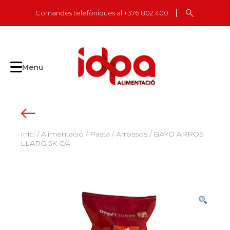
Skip
Comandes telefòniques al +376 802 400
to
content
Menu
Inici
/
Alimentació
/
Pasta / Arrossos
/ BAYO ARROS
LLARG 5K C/4