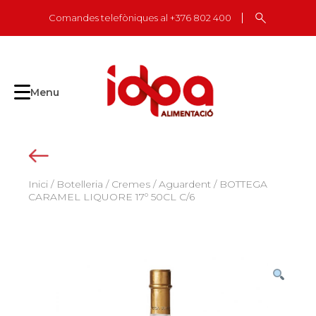
Skip
Comandes telefòniques al +376 802 400
to
content
Menu
Inici
/
Botelleria
/
Cremes / Aguardent
/ BOTTEGA
CARAMEL LIQUORE 17º 50CL C/6