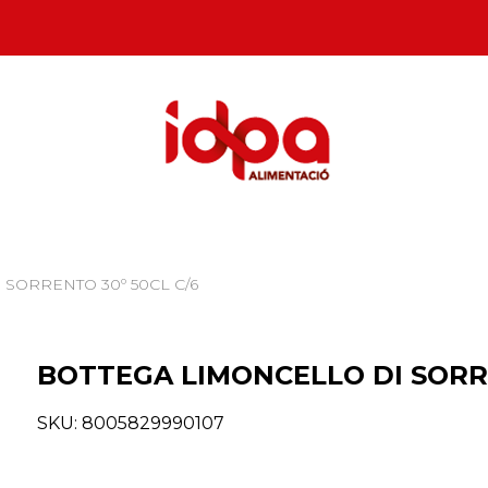
 SORRENTO 30º 50CL C/6
BOTTEGA LIMONCELLO DI SORRE
SKU:
8005829990107