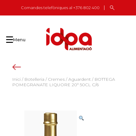
Skip
Comandes telefòniques al +376 802 400
to
content
Menu
Inici
/
Botelleria
/
Cremes / Aguardent
/ BOTTEGA
POMEGRANATE LIQUORE 20º 50CL C/6