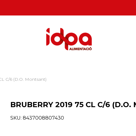
L C/6 (D.O. Montsant)
BRUBERRY 2019 75 CL C/6 (D.O. 
SKU:
8437008807430