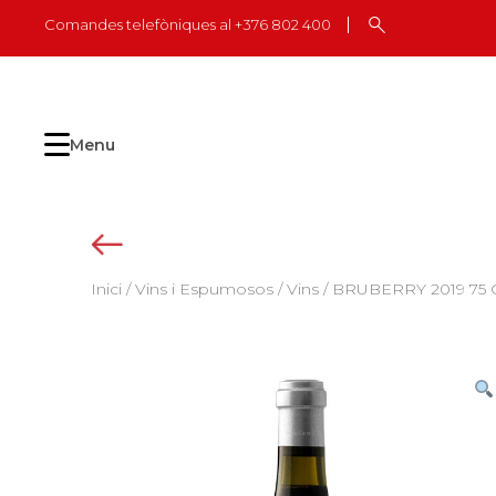
Skip
Comandes telefòniques al +376 802 400
to
content
Menu
Inici
/
Vins i Espumosos
/
Vins
/ BRUBERRY 2019 75 C