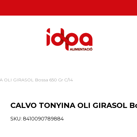
 OLI GIRASOL Bossa 650 Gr C/14
CALVO TONYINA OLI GIRASOL Bo
SKU:
8410090789884