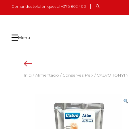
Skip
Comandes telefòniques al +376 802 400
to
content
Menu
Inici
/
Alimentació
/
Conserves Peix
/ CALVO TONYINA