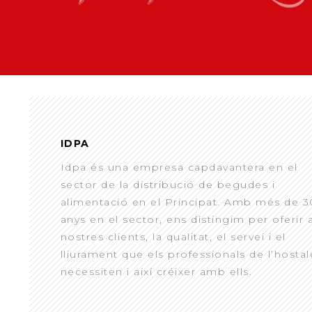
IDPA
Idpa és una empresa capdavantera en el
sector de la distribució de begudes i
alimentació en el Principat. Amb més de 3
anys en el sector, ens distingim per oferir 
nostres clients, la qualitat, el servei i el
lliurament que els professionals de l’hostal
necessiten i així créixer amb ells.