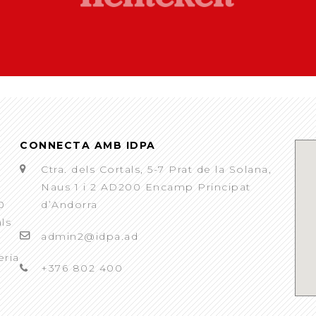
CONNECTA AMB IDPA
Ctra. dels Cortals, 5-7 Prat de la Solana,
Naus 1 i 2 AD200 Encamp Principat
0
d’Andorra
als
admin2@idpa.ad
eria
+376 802 400