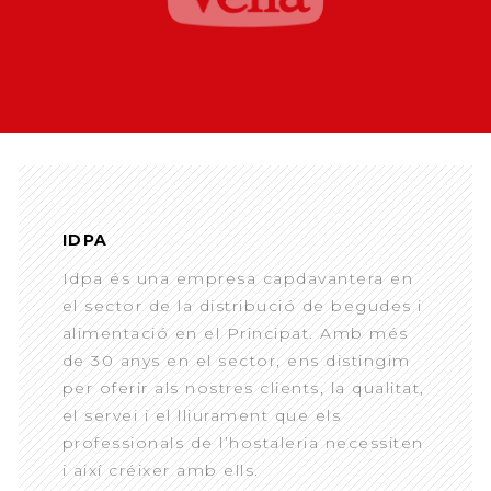
IDPA
Idpa és una empresa capdavantera en
el sector de la distribució de begudes i
alimentació en el Principat. Amb més
de 30 anys en el sector, ens distingim
per oferir als nostres clients, la qualitat,
el servei i el lliurament que els
professionals de l’hostaleria necessiten
i així créixer amb ells.