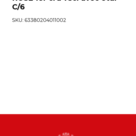
C/6
SKU:
63380204011002