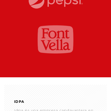
IDPA
Idpa és una empresa capdavantera en