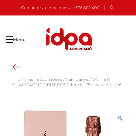
Skip
Comandes telefòniques al +376 802 400
to
content
Menu
Inici
/
Vins i Espumosos
/
Xampanys
/ CATTIER
CHAMPAGNE BRUT ROSÉ 1er cru 75cl avec étui C/6