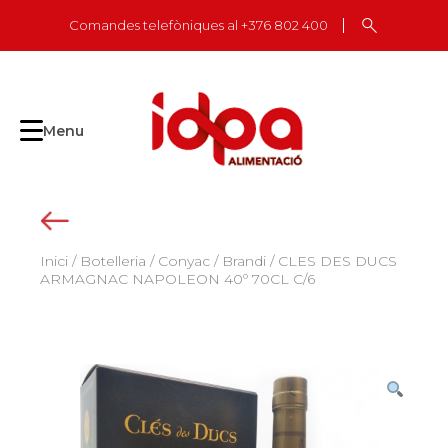
Skip
Comandes telefòniques al +376 802 400
to
content
Menu
Inici
/
Botelleria
/
Conyac / Brandi
/ CLES DES DUCS
ARMAGNAC NAPOLEON 40º 70CL C/6