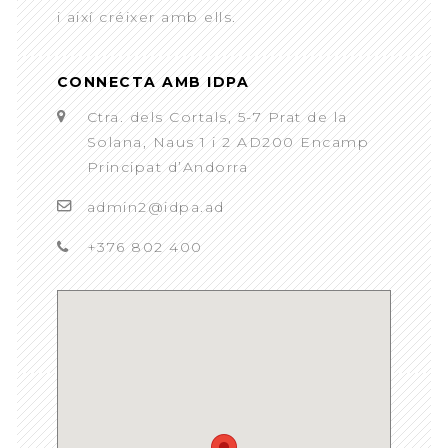
i així créixer amb ells.
CONNECTA AMB IDPA
Ctra. dels Cortals, 5-7 Prat de la
Solana, Naus 1 i 2 AD200 Encamp
Principat d’Andorra
admin2@idpa.ad
+376 802 400