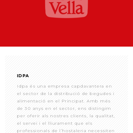
IDPA
Idpa és una empresa capdavantera en
el sector de la distribució de begudes i
alimentació en el Principat. Amb més
de 30 anys en el sector, ens distingim
per oferir als nostres clients, la qualitat,
el servei i el lliurament que els
professionals de l’hostaleria necessiten