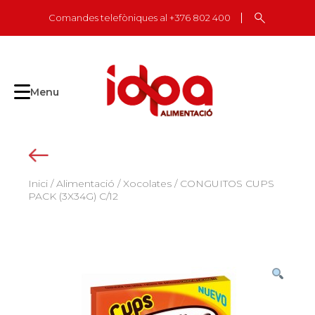
Skip
Comandes telefòniques al +376 802 400
to
content
Menu
Inici
/
Alimentació
/
Xocolates
/ CONGUITOS CUPS
PACK (3X34G) C/12