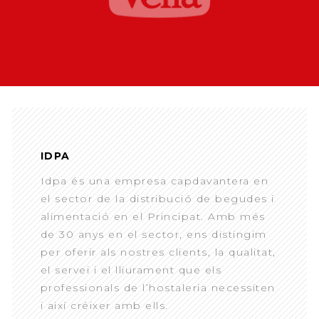
IDPA
Idpa és una empresa capdavantera en
el sector de la distribució de begudes i
alimentació en el Principat. Amb més
de 30 anys en el sector, ens distingim
per oferir als nostres clients, la qualitat,
el servei i el lliurament que els
professionals de l’hostaleria necessiten
i així créixer amb ells.