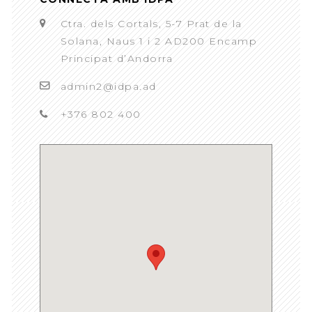
Ctra. dels Cortals, 5-7 Prat de la
Solana, Naus 1 i 2 AD200 Encamp
Principat d’Andorra
admin2@idpa.ad
+376 802 400