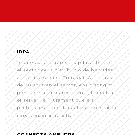
IDPA
Idpa és una empresa capdavantera en
el sector de la distribució de begudes i
alimentació en el Principat. Amb més
de 30 anys en el sector, ens distingim
per oferir als nostres clients, la qualitat,
el servei i el lliurament que els
professionals de l’hostaleria necessiten
i així créixer amb ells.
CONNECTA AMB IDPA