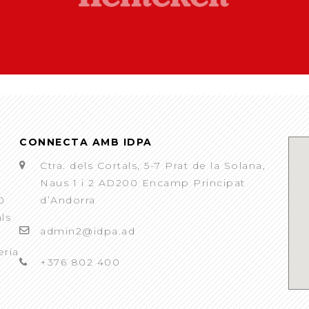
CONNECTA AMB IDPA
Ctra. dels Cortals, 5-7 Prat de la Solana,
Naus 1 i 2 AD200 Encamp Principat
0
d’Andorra
als
admin2@idpa.ad
eria
+376 802 400