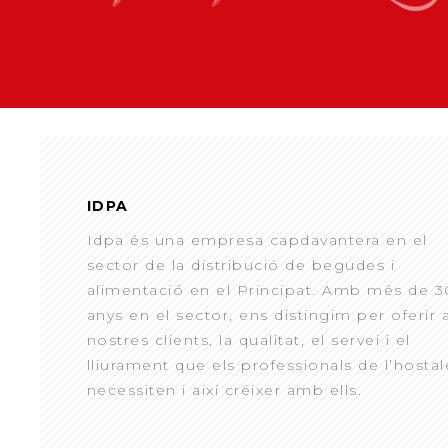
IDPA
Idpa és una empresa capdavantera en el
sector de la distribució de begudes i
alimentació en el Principat. Amb més de 3
anys en el sector, ens distingim per oferir 
nostres clients, la qualitat, el servei i el
lliurament que els professionals de l’hostal
necessiten i així créixer amb ells.