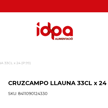
33CL x 24 (P.99)
CRUZCAMPO LLAUNA 33CL x 24 
SKU:
8411090124330