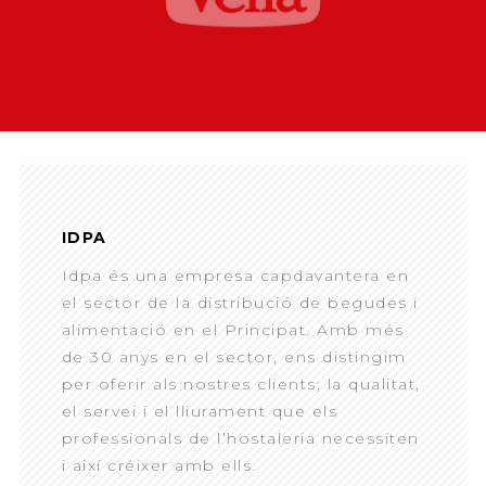
IDPA
Idpa és una empresa capdavantera en
el sector de la distribució de begudes i
alimentació en el Principat. Amb més
de 30 anys en el sector, ens distingim
per oferir als nostres clients, la qualitat,
el servei i el lliurament que els
professionals de l’hostaleria necessiten
i així créixer amb ells.