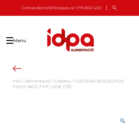
Skip
Comandes telefòniques al +376 802 400
to
content
Menu
Inici
/
Alimentació
/
Galetes
/ CUETARA BOCADITOS
COCO 160G PVP 1,20€ C/15