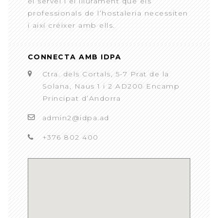
el servei i el lliurament que els
professionals de l’hostaleria necessiten
i així créixer amb ells.
CONNECTA AMB IDPA
Ctra. dels Cortals, 5-7 Prat de la
Solana, Naus 1 i 2 AD200 Encamp
Principat d’Andorra
admin2@idpa.ad
+376 802 400