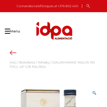
Skip
Comandes telefòniques al +376 802 400
to
content
Menu
Inici
/
Botelleria
/
Whisky
/ DALWHINNIE MALTA 15Y
70CL 43º C/6 PAL/504