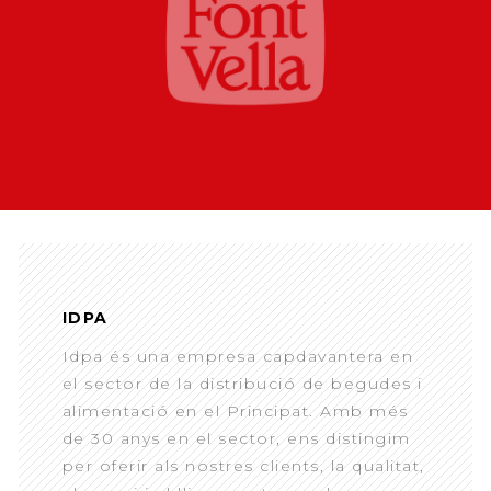
IDPA
Idpa és una empresa capdavantera en
el sector de la distribució de begudes i
alimentació en el Principat. Amb més
de 30 anys en el sector, ens distingim
per oferir als nostres clients, la qualitat,