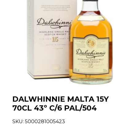
DALWHINNIE MALTA 15Y
70CL 43º C/6 PAL/504
SKU:
5000281005423