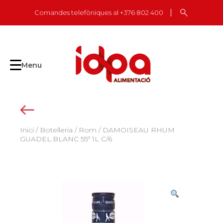
Skip
Comandes telefòniques al +376 802 400
to
content
Menu
Inici
/
Botelleria
/
Rom
/ DAMOISEAU RHUM
GUADEL.BLANC 55º 1L C/6