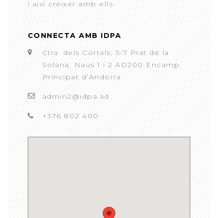
i així créixer amb ells.
CONNECTA AMB IDPA
Ctra. dels Cortals, 5-7 Prat de la
Solana, Naus 1 i 2 AD200 Encamp
Principat d’Andorra
admin2@idpa.ad
+376 802 400