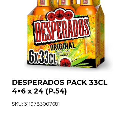
DESPERADOS PACK 33CL
4×6 x 24 (P.54)
SKU:
3119783007681