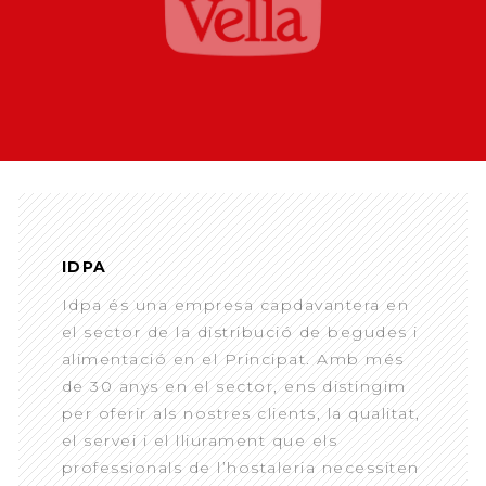
IDPA
Idpa és una empresa capdavantera en
el sector de la distribució de begudes i
alimentació en el Principat. Amb més
de 30 anys en el sector, ens distingim
per oferir als nostres clients, la qualitat,
el servei i el lliurament que els
professionals de l’hostaleria necessiten