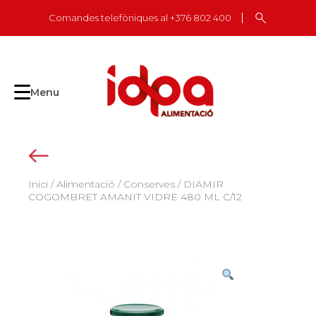
Skip
Comandes telefòniques al +376 802 400
to
content
Menu
Inici
/
Alimentació
/
Conserves
/ DIAMIR
COGOMBRET AMANIT VIDRE 480 ML C/12