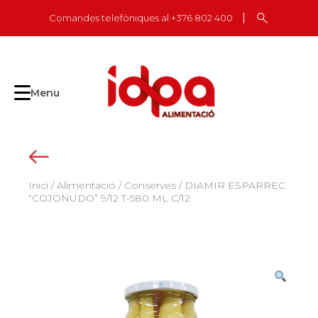
Skip
Comandes telefòniques al +376 802 400
to
content
Menu
Inici
/
Alimentació
/
Conserves
/ DIAMIR ESPARREC
“COJONUDO” 9/12 T-580 ML C/12