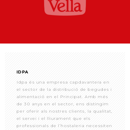
IDPA
Idpa és una empresa capdavantera en
el sector de la distribució de begudes i
alimentació en el Principat. Amb més
de 30 anys en el sector, ens distingim
per oferir als nostres clients, la qualitat,
el servei i el lliurament que els
professionals de l’hostaleria necessiten