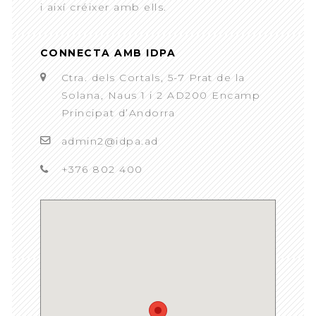
i així créixer amb ells.
CONNECTA AMB IDPA
Ctra. dels Cortals, 5-7 Prat de la
Solana, Naus 1 i 2 AD200 Encamp
Principat d’Andorra
admin2@idpa.ad
+376 802 400