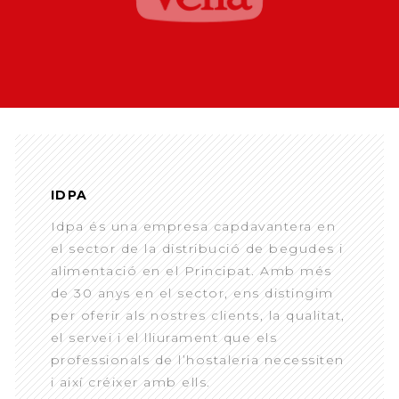
IDPA
Idpa és una empresa capdavantera en
el sector de la distribució de begudes i
alimentació en el Principat. Amb més
de 30 anys en el sector, ens distingim
per oferir als nostres clients, la qualitat,
el servei i el lliurament que els
professionals de l’hostaleria necessiten
i així créixer amb ells.