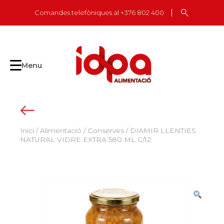
Skip
Comandes telefòniques al +376 802 400
to
content
Menu
Inici
/
Alimentació
/
Conserves
/ DIAMIR LLENTIES
NATURAL VIDRE EXTRA 580 ML C/12