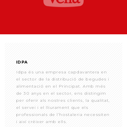
IDPA
Idpa és una empresa capdavantera en
el sector de la distribució de begudes i
alimentació en el Principat. Amb més
de 30 anys en el sector, ens distingim
per oferir als nostres clients, la qualitat,
el servei i el lliurament que els
professionals de l’hostaleria necessiten
i així créixer amb ells.