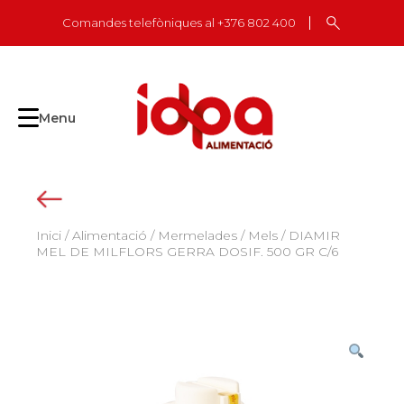
Skip
Comandes telefòniques al +376 802 400
to
content
Menu
Inici
/
Alimentació
/
Mermelades / Mels
/ DIAMIR
MEL DE MILFLORS GERRA DOSIF. 500 GR C/6