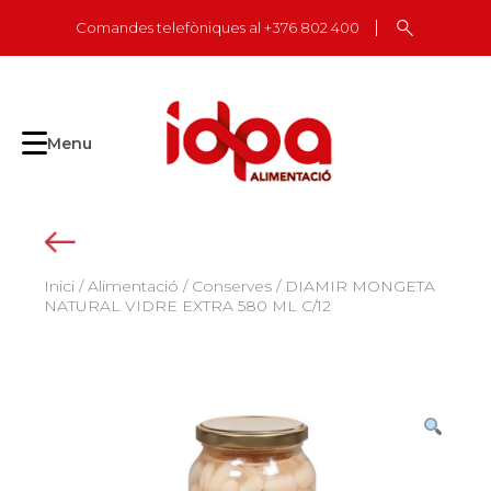
Skip
Comandes telefòniques al +376 802 400
to
content
Menu
Inici
/
Alimentació
/
Conserves
/ DIAMIR MONGETA
NATURAL VIDRE EXTRA 580 ML C/12