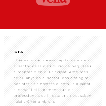
IDPA
Idpa és una empresa capdavantera en
el sector de la distribució de begudes i
alimentació en el Principat. Amb més
de 30 anys en el sector, ens distingim
per oferir als nostres clients, la qualitat,
el servei i el lliurament que els
professionals de l’hostaleria necessiten
i així créixer amb ells.