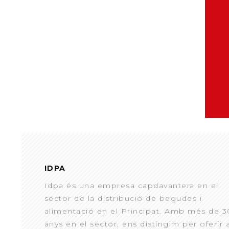
IDPA
Idpa és una empresa capdavantera en el
sector de la distribució de begudes i
alimentació en el Principat. Amb més de 3
anys en el sector, ens distingim per oferir 