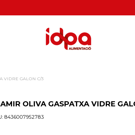
A VIDRE GALON C/3
IAMIR OLIVA GASPATXA VIDRE GAL
U:
8436007952783