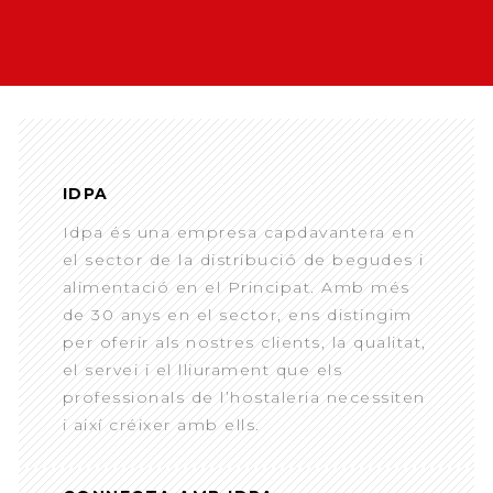
IDPA
Idpa és una empresa capdavantera en
el sector de la distribució de begudes i
alimentació en el Principat. Amb més
de 30 anys en el sector, ens distingim
per oferir als nostres clients, la qualitat,
el servei i el lliurament que els
professionals de l’hostaleria necessiten
i així créixer amb ells.