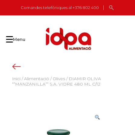
Skip
Comandes telefòniques al +376 802 400
to
content
Menu
Inici
/
Alimentació
/
Olives
/ DIAMIR OLIVA
“”MANZANILLA”” S.A. VIDRE 480 ML C/12