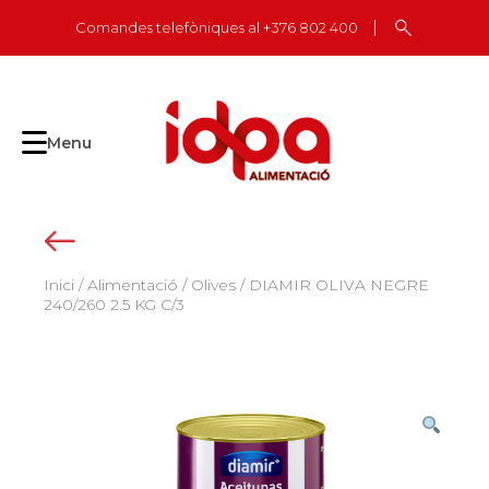
Skip
Comandes telefòniques al +376 802 400
to
content
Menu
Inici
/
Alimentació
/
Olives
/ DIAMIR OLIVA NEGRE
240/260 2.5 KG C/3