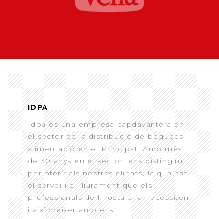
IDPA
Idpa és una empresa capdavantera en
el sector de la distribució de begudes i
alimentació en el Principat. Amb més
de 30 anys en el sector, ens distingim
per oferir als nostres clients, la qualitat,
el servei i el lliurament que els
professionals de l’hostaleria necessiten
i així créixer amb ells.