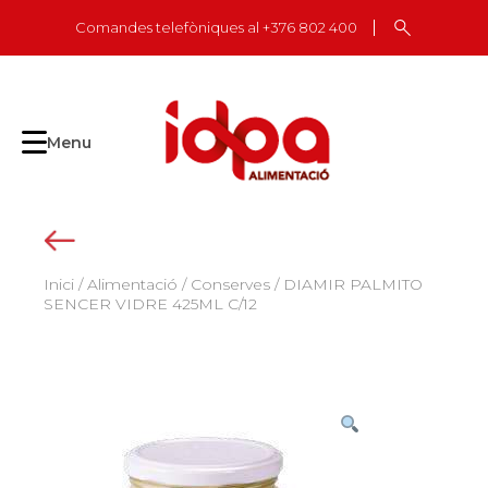
Skip
Comandes telefòniques al +376 802 400
to
content
Menu
Inici
/
Alimentació
/
Conserves
/ DIAMIR PALMITO
SENCER VIDRE 425ML C/12