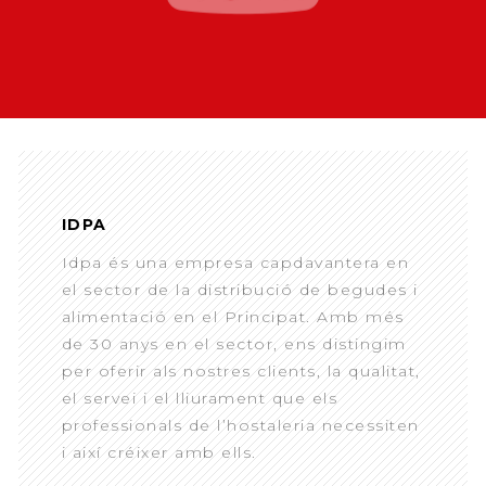
IDPA
Idpa és una empresa capdavantera en
el sector de la distribució de begudes i
alimentació en el Principat. Amb més
de 30 anys en el sector, ens distingim
per oferir als nostres clients, la qualitat,
el servei i el lliurament que els
professionals de l’hostaleria necessiten
i així créixer amb ells.