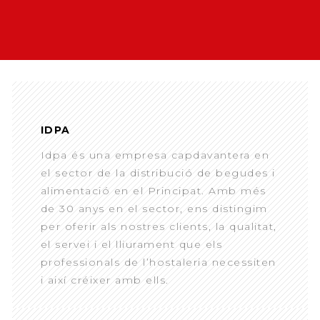
IDPA
Idpa és una empresa capdavantera en
el sector de la distribució de begudes i
alimentació en el Principat. Amb més
de 30 anys en el sector, ens distingim
per oferir als nostres clients, la qualitat,
el servei i el lliurament que els
professionals de l’hostaleria necessiten
i així créixer amb ells.