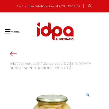
Skip
Comandes telefòniques al +376 802 400
to
content
Menu
Inici
/
Alimentació
/
Conserves
/ DIAMIR PATATA
SENCERA PETITA VIDRE 720ML C/6