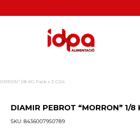
RRON” 1/8 KG Pack x 3 C/24
DIAMIR PEBROT “MORRON” 1/8 K
SKU:
8436007950789