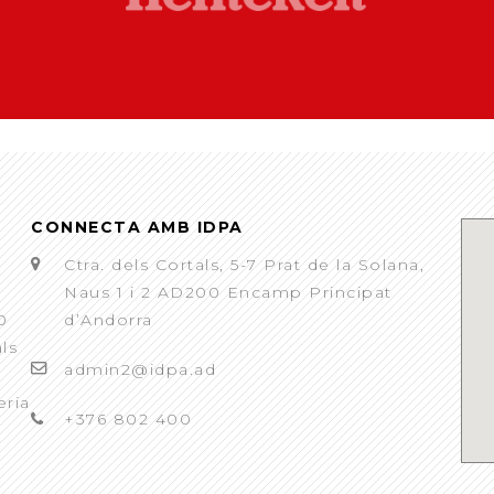
CONNECTA AMB IDPA
Ctra. dels Cortals, 5-7 Prat de la Solana,
Naus 1 i 2 AD200 Encamp Principat
0
d’Andorra
als
admin2@idpa.ad
eria
+376 802 400