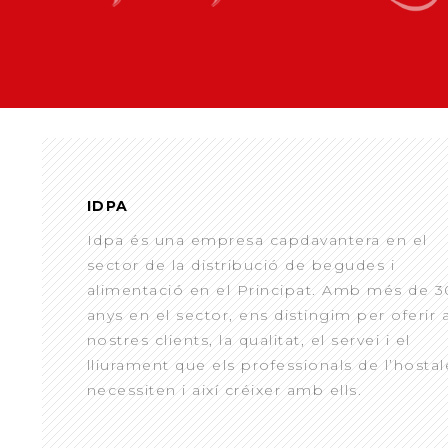
IDPA
Idpa és una empresa capdavantera en el
sector de la distribució de begudes i
alimentació en el Principat. Amb més de 3
anys en el sector, ens distingim per oferir 
nostres clients, la qualitat, el servei i el
lliurament que els professionals de l’hostal
necessiten i així créixer amb ells.