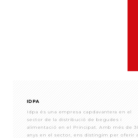
IDPA
Idpa és una empresa capdavantera en el
sector de la distribució de begudes i
alimentació en el Principat. Amb més de 3
anys en el sector, ens distingim per oferir 