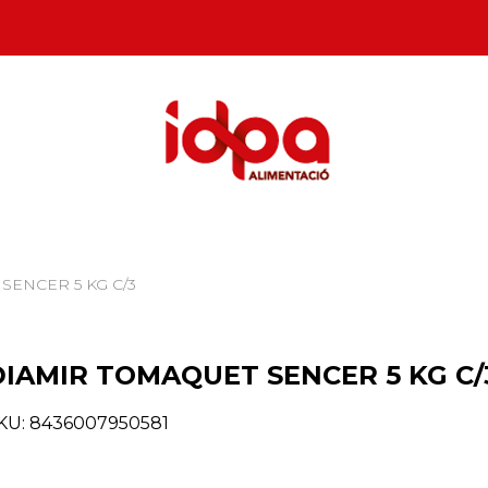
SENCER 5 KG C/3
DIAMIR TOMAQUET SENCER 5 KG C/
KU:
8436007950581