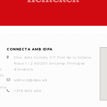
CONNECTA AMB IDPA
Ctra. dels Cortals, 5-7 Prat de la Solana,
Naus 1 i 2 AD200 Encamp Principat
0
d’Andorra
als
admin2@idpa.ad
eria
+376 802 400