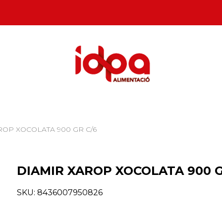
ROP XOCOLATA 900 GR C/6
DIAMIR XAROP XOCOLATA 900 G
SKU:
8436007950826