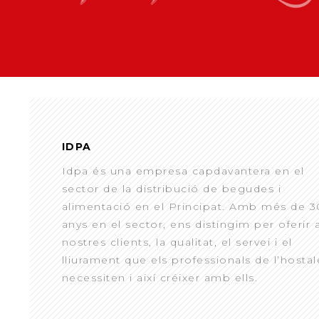
IDPA
Idpa és una empresa capdavantera en el
sector de la distribució de begudes i
alimentació en el Principat. Amb més de 3
anys en el sector, ens distingim per oferir 
nostres clients, la qualitat, el servei i el
lliurament que els professionals de l’hostal
necessiten i així créixer amb ells.