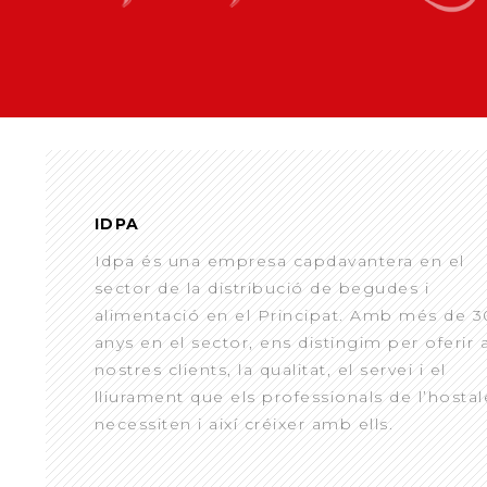
IDPA
Idpa és una empresa capdavantera en el
sector de la distribució de begudes i
alimentació en el Principat. Amb més de 3
anys en el sector, ens distingim per oferir 
nostres clients, la qualitat, el servei i el
lliurament que els professionals de l’hostal
necessiten i així créixer amb ells.