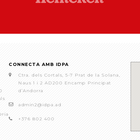
CONNECTA AMB IDPA
Ctra. dels Cortals, 5-7 Prat de la Solana,
Naus 1 i 2 AD200 Encamp Principat
0
d’Andorra
als
admin2@idpa.ad
eria
+376 802 400