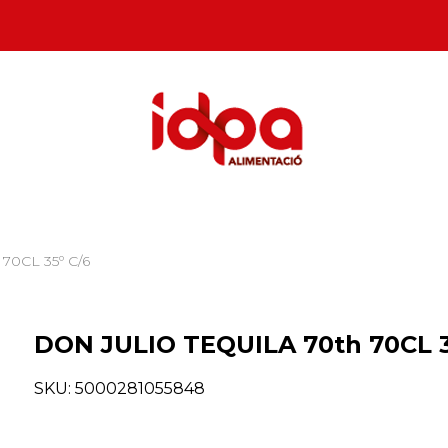
70CL 35º C/6
DON JULIO TEQUILA 70th 70CL 3
SKU:
5000281055848