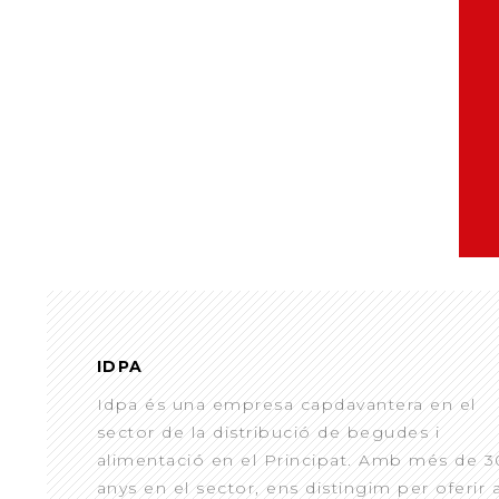
IDPA
Idpa és una empresa capdavantera en el
sector de la distribució de begudes i
alimentació en el Principat. Amb més de 3
anys en el sector, ens distingim per oferir 