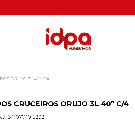
ROS ORUJO 3L 40º C/4
OS CRUCEIROS ORUJO 3L 40º C/4
KU:
8410774015292