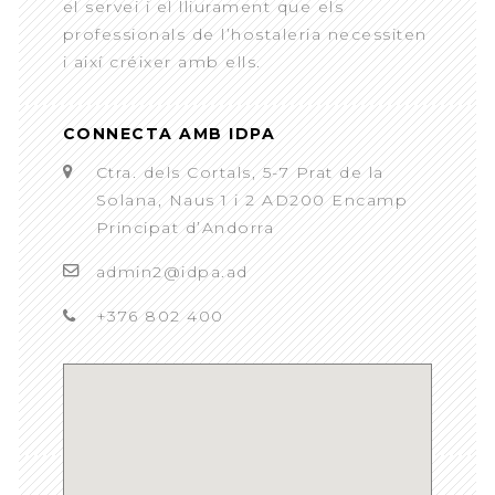
el servei i el lliurament que els
professionals de l’hostaleria necessiten
i així créixer amb ells.
CONNECTA AMB IDPA
Ctra. dels Cortals, 5-7 Prat de la
Solana, Naus 1 i 2 AD200 Encamp
Principat d’Andorra
admin2@idpa.ad
+376 802 400