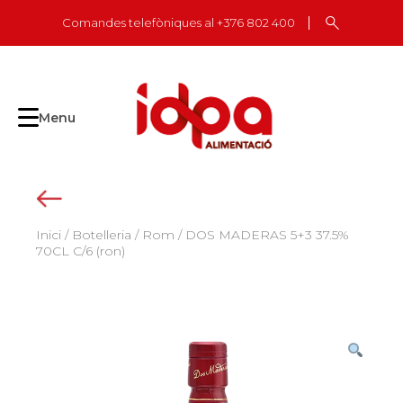
Skip
Comandes telefòniques al +376 802 400
to
content
Menu
Inici
/
Botelleria
/
Rom
/ DOS MADERAS 5+3 37.5%
70CL C/6 (ron)