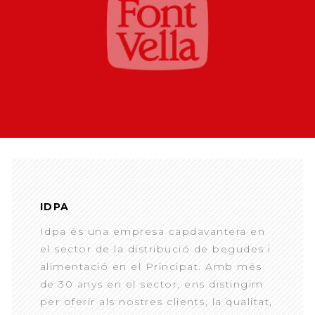
IDPA
Idpa és una empresa capdavantera en
el sector de la distribució de begudes i
alimentació en el Principat. Amb més
de 30 anys en el sector, ens distingim
per oferir als nostres clients, la qualitat,