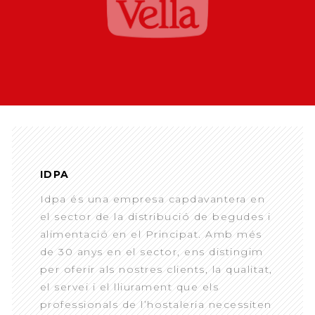
IDPA
Idpa és una empresa capdavantera en
el sector de la distribució de begudes i
alimentació en el Principat. Amb més
de 30 anys en el sector, ens distingim
per oferir als nostres clients, la qualitat,
el servei i el lliurament que els
professionals de l’hostaleria necessiten