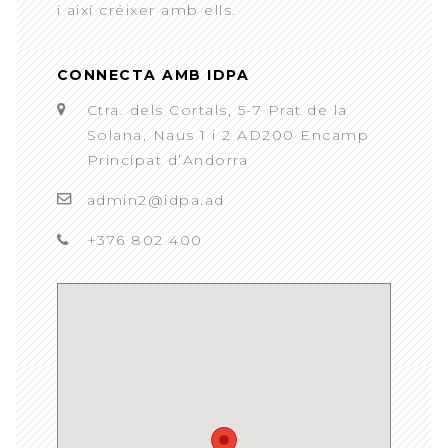
i així créixer amb ells.
CONNECTA AMB IDPA
Ctra. dels Cortals, 5-7 Prat de la
Solana, Naus 1 i 2 AD200 Encamp
Principat d’Andorra
admin2@idpa.ad
+376 802 400