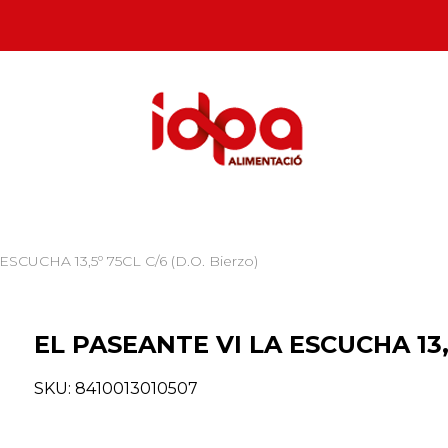
SCUCHA 13,5º 75CL C/6 (D.O. Bierzo)
EL PASEANTE VI LA ESCUCHA 13,5
SKU:
8410013010507