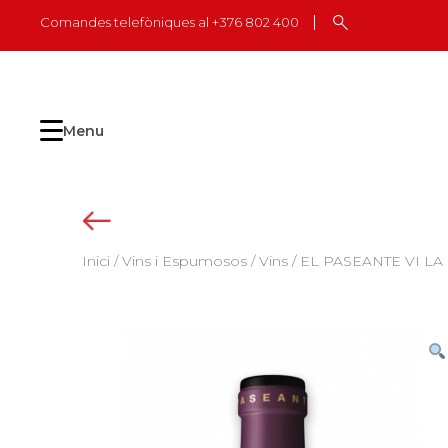
Skip
Comandes telefòniques al +376 802 400
to
content
Menu
Inici
/
Vins i Espumosos
/
Vins
/ EL PASEANTE VI LA E