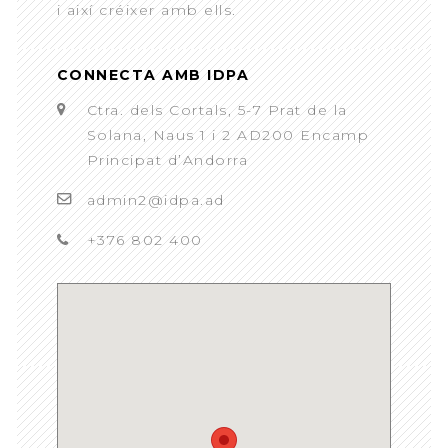
i així créixer amb ells.
CONNECTA AMB IDPA
Ctra. dels Cortals, 5-7 Prat de la
Solana, Naus 1 i 2 AD200 Encamp
Principat d’Andorra
admin2@idpa.ad
+376 802 400