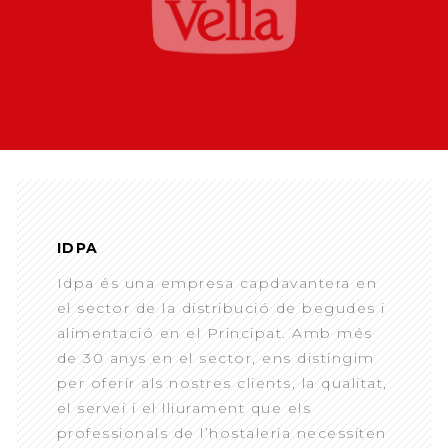
IDPA
Idpa és una empresa capdavantera en
el sector de la distribució de begudes i
alimentació en el Principat. Amb més
de 30 anys en el sector, ens distingim
per oferir als nostres clients, la qualitat,
el servei i el lliurament que els
professionals de l’hostaleria necessiten