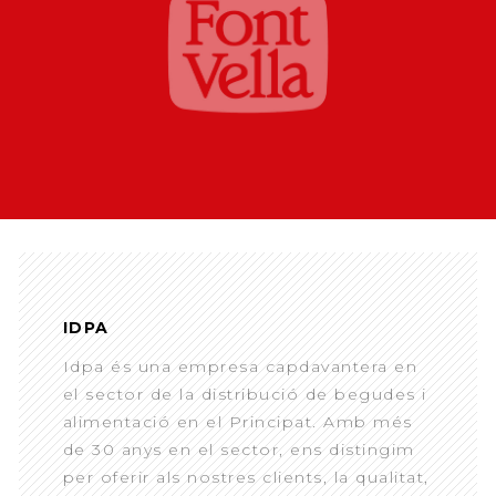
IDPA
Idpa és una empresa capdavantera en
el sector de la distribució de begudes i
alimentació en el Principat. Amb més
de 30 anys en el sector, ens distingim
per oferir als nostres clients, la qualitat,