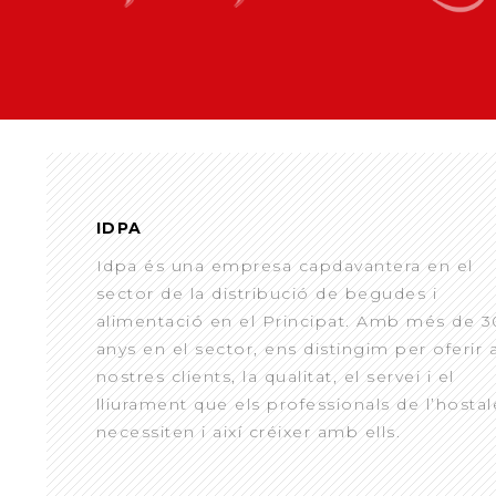
IDPA
Idpa és una empresa capdavantera en el
sector de la distribució de begudes i
alimentació en el Principat. Amb més de 3
anys en el sector, ens distingim per oferir 
nostres clients, la qualitat, el servei i el
lliurament que els professionals de l’hostal
necessiten i així créixer amb ells.