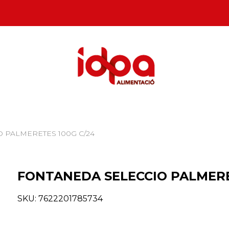
 PALMERETES 100G C/24
FONTANEDA SELECCIO PALMERE
SKU:
7622201785734