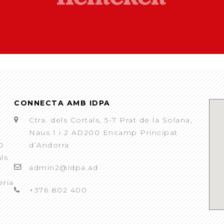
CONNECTA AMB IDPA
Ctra. dels Cortals, 5-7 Prat de la Solana,
Naus 1 i 2 AD200 Encamp Principat
0
d’Andorra
als
admin2@idpa.ad
eria
+376 802 400